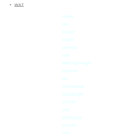
WAT
Atelier
van
Corven
maakt
ontwerp
voor
leefomgevingen.
Objecten
die
verrassende
oplossingen
vormen
voor
alledaagse
wensen:
voor