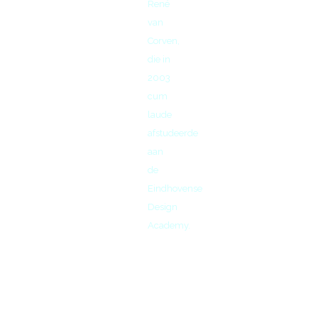
René
van
Corven,
die in
2003
cum
laude
afstudeerde
aan
de
Eindhovense
Design
Academy.