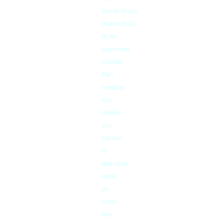
binnenshuis,
buitenshuis
of de
openbare
ruimte.
Een
meubel
van
Atelier
van
Corven
is
daardoor
nooit
zo
maar
een