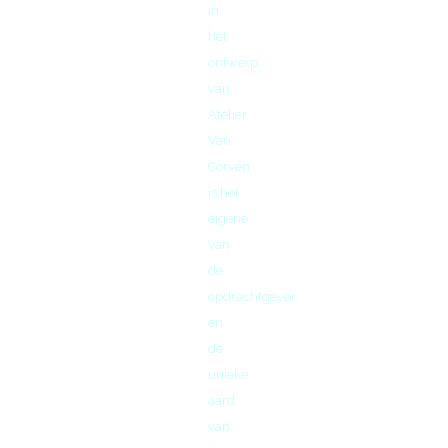
in
het
ontwerp
van
Atelier
Van
Corven
is het
eigene
van
de
opdrachtgever
en
de
unieke
aard
van