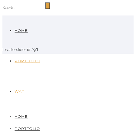
HOME
[masterslider id="9"]
PORTFOLIO
WAT
HOME
PORTFOLIO