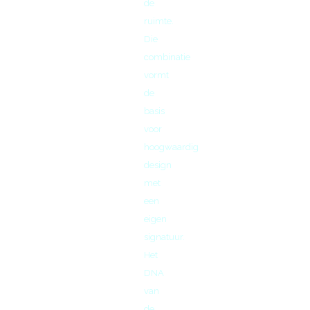
de
ruimte.
Die
combinatie
vormt
de
basis
voor
hoogwaardig
design
met
een
eigen
signatuur.
Het
DNA
van
de